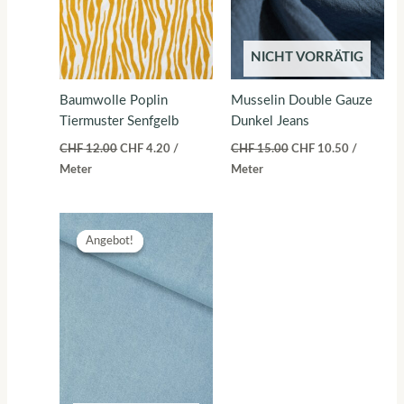
NICHT VORRÄTIG
Baumwolle Poplin
Musselin Double Gauze
Tiermuster Senfgelb
Dunkel Jeans
CHF
12.00
CHF
4.20
/
CHF
15.00
CHF
10.50
/
Meter
Meter
Ursprünglicher
Aktueller
Preis
Preis
Angebot!
Angebot!
war:
ist:
CHF 18.00
CHF 12.60.