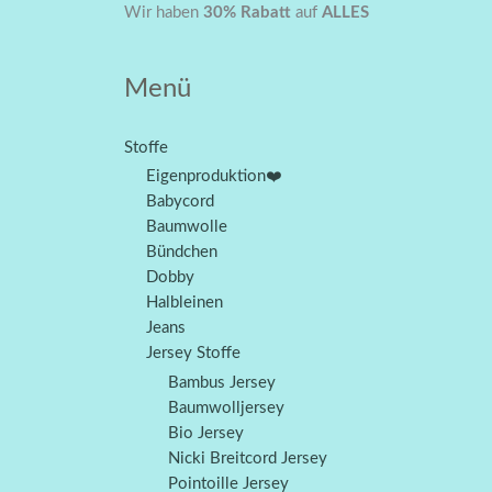
Zum
Ursprünglicher
Aktueller
Wir haben
30% Rabatt
auf
ALLES
Angebot!
Inhalt
Preis
Preis
springen
war:
ist:
Menü
CHF 18.00
CHF 12.60.
Stoffe
Eigenproduktion❤️
Babycord
Baumwolle
Bündchen
Dobby
Halbleinen
Jeans
Jersey Stoffe
Bambus Jersey
Baumwolljersey
Bio Jersey
Nicki Breitcord Jersey
Pointoille Jersey