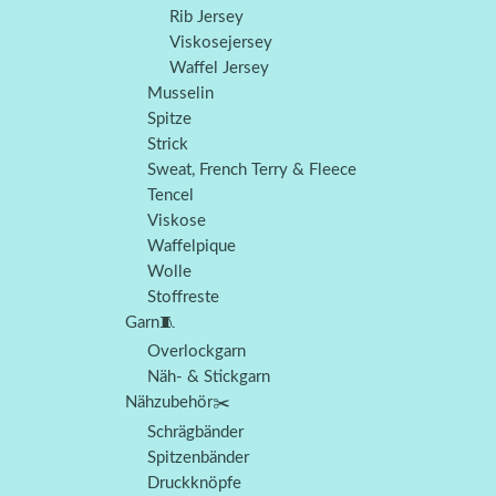
Rib Jersey
Viskosejersey
Waffel Jersey
Musselin
Spitze
Strick
Sweat, French Terry & Fleece
Tencel
Viskose
Waffelpique
Wolle
Stoffreste
Garn🧵
Overlockgarn
Näh- & Stickgarn
Nähzubehör✂️
Schrägbänder
Spitzenbänder
Druckknöpfe