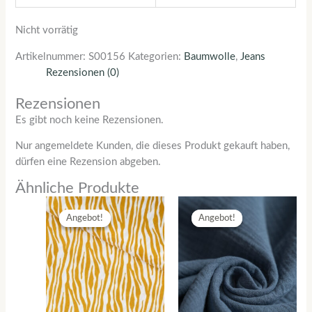
Nicht vorrätig
Artikelnummer:
S00156
Kategorien:
Baumwolle
,
Jeans
Rezensionen (0)
Rezensionen
Es gibt noch keine Rezensionen.
Nur angemeldete Kunden, die dieses Produkt gekauft haben,
dürfen eine Rezension abgeben.
Ähnliche Produkte
Ursprünglicher
Aktueller
Ursprünglicher
Aktueller
Preis
Preis
Preis
Preis
Angebot!
Angebot!
Angebot!
Angebot!
war:
ist:
war:
ist:
CHF 12.00
CHF 4.20.
CHF 15.00
CHF 10.50