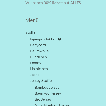
Wir haben
30% Rabatt
auf
ALLES
Menü
Stoffe
Eigenproduktion❤️
Babycord
Baumwolle
Bündchen
Dobby
Halbleinen
Jeans
Jersey Stoffe
Bambus Jersey
Baumwolljersey
Bio Jersey
Nicki Breitcord Jersey