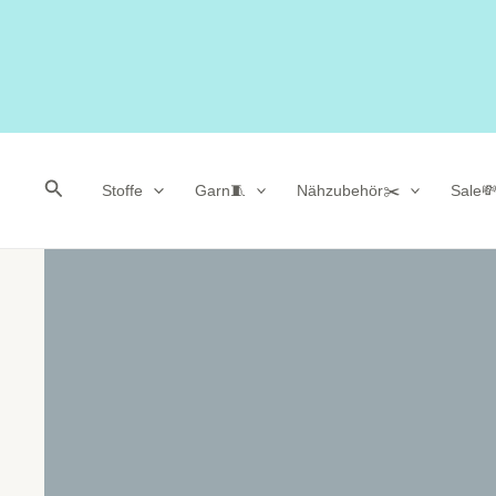
Suchen
Stoffe
Garn🧵
Nähzubehör✂️
Sale