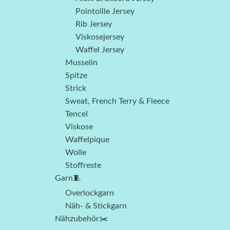
Pointoille Jersey
Rib Jersey
Viskosejersey
Waffel Jersey
Musselin
Spitze
Strick
Sweat, French Terry & Fleece
Tencel
Viskose
Waffelpique
Wolle
Stoffreste
Garn🧵
Overlockgarn
Näh- & Stickgarn
Nähzubehör✂️