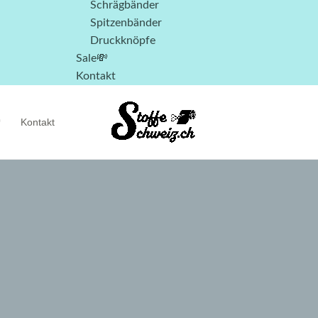
Schrägbänder
Spitzenbänder
Druckknöpfe
Sale💸
Kontakt

Kontakt