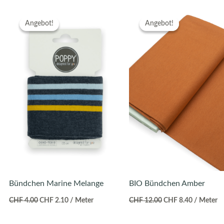
Ursprünglicher
Aktueller
Ursprünglicher
Aktueller
Preis
Preis
Preis
Preis
Angebot!
Angebot!
Angebot!
Angebot!
war:
ist:
war:
ist:
CHF 4.00
CHF 2.10.
CHF 12.00
CHF 8.40.
Bündchen Marine Melange
BIO Bündchen Amber
CHF
4.00
CHF
2.10
/ Meter
CHF
12.00
CHF
8.40
/ Meter