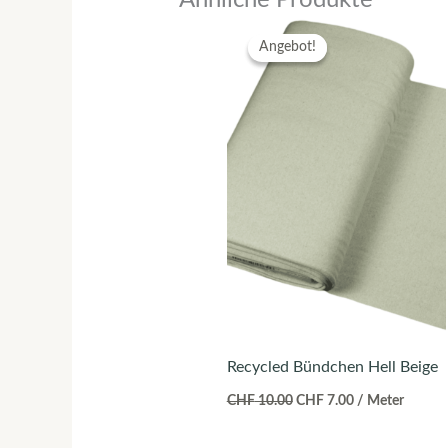
Ursprünglicher
Aktueller
Preis
Preis
Angebot!
Angebot!
war:
ist:
CHF 10.00
CHF 7.00.
Recycled Bündchen Hell Beige
CHF
10.00
CHF
7.00
/ Meter