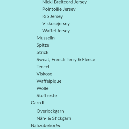
Nicki Breitcord Jersey
Pointoille Jersey
Rib Jersey
Viskosejersey
Waffel Jersey
Musselin
Spitze
Strick
Sweat, French Terry & Fleece
Tencel
Viskose
Waffelpique
Wolle
Stoffreste
Garn🧵
Overlockgarn
Näh- & Stickgarn
Nähzubehör✂️