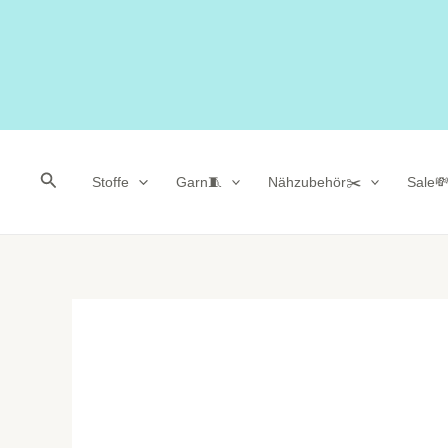
Suchen
Stoffe
Garn🧵
Nähzubehör✂️
Sale