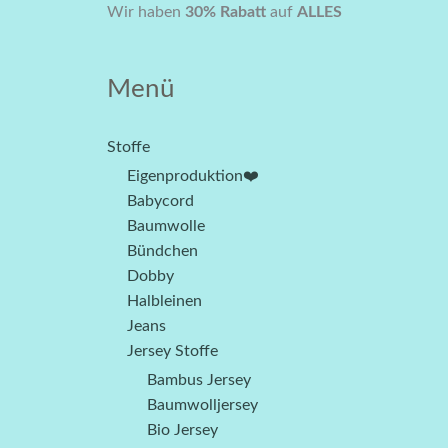
BIO
Ursprünglicher
Aktue
Wir haben
30% Rabatt
auf
ALLES
Bündchen
Preis
Preis
Olive
war:
ist:
Menü
Hell
CHF 12.00
CHF 
Menge
Stoffe
Eigenproduktion❤️
Babycord
Baumwolle
Bündchen
Dobby
Halbleinen
Jeans
Jersey Stoffe
Bambus Jersey
Baumwolljersey
Bio Jersey