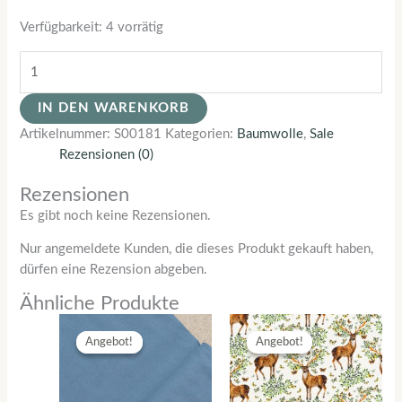
Verfügbarkeit:
4 vorrätig
IN DEN WARENKORB
Artikelnummer:
S00181
Kategorien:
Baumwolle
,
Sale
Rezensionen (0)
Rezensionen
Es gibt noch keine Rezensionen.
Nur angemeldete Kunden, die dieses Produkt gekauft haben,
dürfen eine Rezension abgeben.
Ähnliche Produkte
Ursprünglicher
Aktueller
Ursprünglicher
Aktueller
Preis
Preis
Preis
Preis
Angebot!
Angebot!
Angebot!
Angebot!
war:
ist:
war:
ist:
CHF 14.00
CHF 7.00.
CHF 18.00
CHF 8.40.