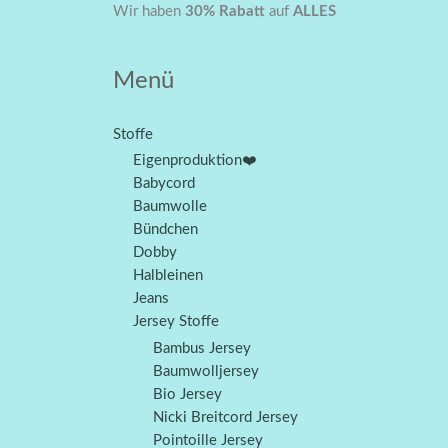
Zum
Baumwolle
Ursprünglicher
Aktueller
Wir haben
30% Rabatt
auf
ALLES
Angebot!
Inhalt
Poplin
Preis
Preis
springen
Tiermuster
war:
ist:
Menü
Senfgelb
CHF 12.00
CHF 4.20.
Menge
Stoffe
Eigenproduktion❤️
Babycord
Baumwolle
Bündchen
Dobby
Halbleinen
Jeans
Jersey Stoffe
Bambus Jersey
Baumwolljersey
Bio Jersey
Nicki Breitcord Jersey
Pointoille Jersey