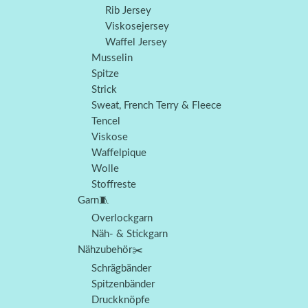
Rib Jersey
Viskosejersey
Waffel Jersey
Musselin
Spitze
Strick
Sweat, French Terry & Fleece
Tencel
Viskose
Waffelpique
Wolle
Stoffreste
Garn🧵
Overlockgarn
Näh- & Stickgarn
Nähzubehör✂️
Schrägbänder
Spitzenbänder
Druckknöpfe