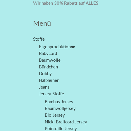
Zum
Ursprünglicher
Aktueller
Wir haben
30% Rabatt
auf
ALLES
Angebot!
Inhalt
Preis
Preis
springen
war:
ist:
Menü
CHF 5.90
CHF 4.13.
Stoffe
Eigenproduktion❤️
Babycord
Baumwolle
Bündchen
Dobby
Halbleinen
Jeans
Jersey Stoffe
Bambus Jersey
Baumwolljersey
Bio Jersey
Nicki Breitcord Jersey
Pointoille Jersey