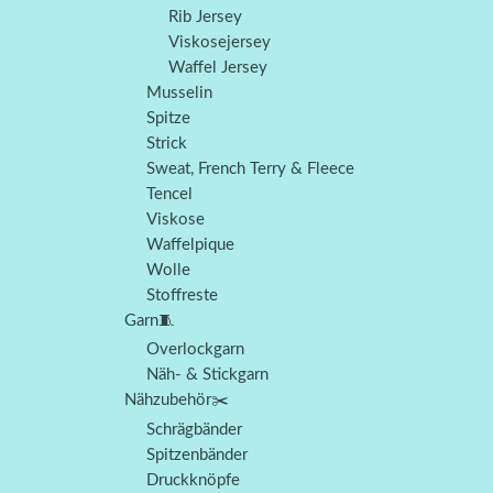
Rib Jersey
Viskosejersey
Waffel Jersey
Musselin
Spitze
Strick
Sweat, French Terry & Fleece
Tencel
Viskose
Waffelpique
Wolle
Stoffreste
Garn🧵
Overlockgarn
Näh- & Stickgarn
Nähzubehör✂️
Schrägbänder
Spitzenbänder
Druckknöpfe