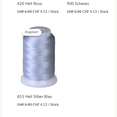
420 Hell Rosa
900 Schwarz
CHF
5.90
CHF
4.13
/ Stück
CHF
5.90
CHF
4.13
/ Stück
Ursprünglicher
Aktueller
Preis
Preis
Angebot!
Angebot!
war:
ist:
CHF 5.90
CHF 4.13.
855 Hell Silber Blau
CHF
5.90
CHF
4.13
/ Stück