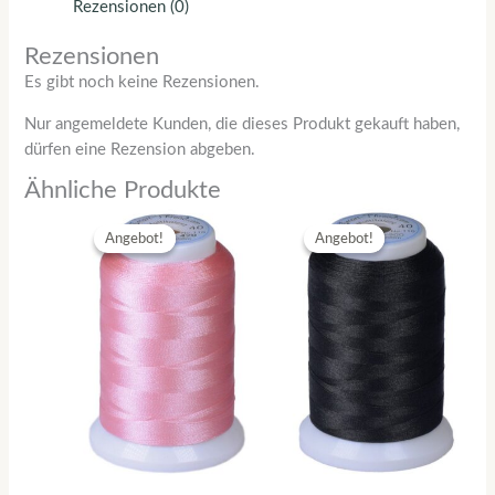
Rezensionen (0)
Rezensionen
Es gibt noch keine Rezensionen.
Nur angemeldete Kunden, die dieses Produkt gekauft haben,
dürfen eine Rezension abgeben.
Ähnliche Produkte
Ursprünglicher
Aktueller
Ursprünglicher
Aktueller
Preis
Preis
Preis
Preis
Angebot!
Angebot!
Angebot!
Angebot!
war:
ist:
war:
ist:
CHF 5.90
CHF 4.13.
CHF 5.90
CHF 4.13.