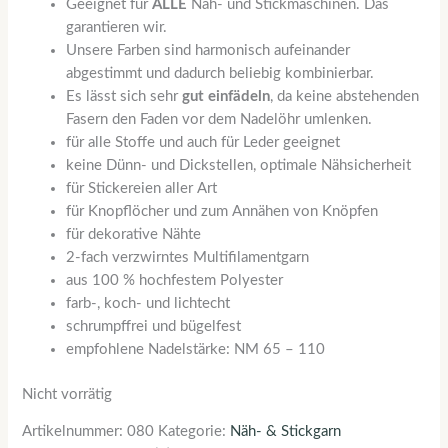
Geeignet für
ALLE
Näh- und Stickmaschinen. Das
garantieren wir.
Unsere Farben sind harmonisch aufeinander
abgestimmt und dadurch beliebig kombinierbar.
Es lässt sich sehr
gut einfädeln
, da keine abstehenden
Fasern den Faden vor dem Nadelöhr umlenken.
für alle Stoffe und auch für Leder geeignet
keine Dünn- und Dickstellen, optimale Nähsicherheit
für Stickereien aller Art
für Knopflöcher und zum Annähen von Knöpfen
für dekorative Nähte
2-fach verzwirntes Multifilamentgarn
aus 100 % hochfestem Polyester
farb-, koch- und lichtecht
schrumpffrei und bügelfest
empfohlene Nadelstärke: NM 65 – 110
Nicht vorrätig
Artikelnummer:
080
Kategorie:
Näh- & Stickgarn